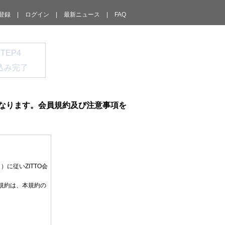
登録
|
ログイン
|
最新ニュース
|
FAQ
STEP4
込み完了
となります。会員規約及び注意事項を
に従いZITTO会
規約は、本規約の