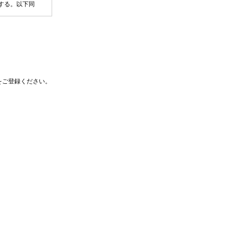
する。以下同
（URL：
。
をご登録ください。
って、本規約に基
する。
が適用されるもの
おいて管理するも
一切の責任を負わ
員に本ID等を通