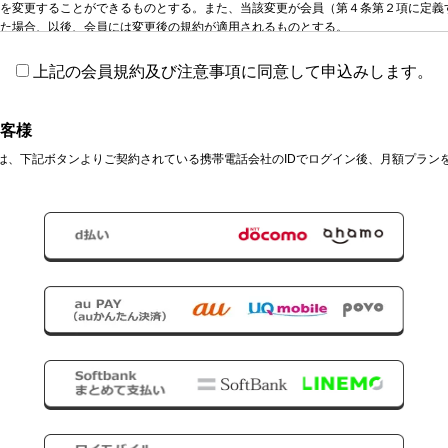
を変更することができるものとする。また、当該変更が会員（第４条第２項に定義
た場合、以後、会員には変更後の規約が適用されるものとする。
上記の会員規約及び注意事項に同意して申込みします。
法）
項について、運営元から会員に対する通知の方法は、運営元が指定するホームページ
tto.co.jp）上への掲載、書面、電子メール又はその他運営元が指定する方法によるものとする
客様
は、下記ボタンよりご契約されている携帯電話会社のIDでログイン後、月額プラン
した方法により本サービスへの入会を申し込み、運営元がこれを承諾したことをも
の会員契約（以下「会員契約」という。）が成立し、入会手続きは完了するものと
入会手続きを完了した者は、会員（以下「会員」という。）とし、会員には本規約
パスワードの管理責任）
元より付与されたID及びパスワード（以下「本ID等」という。）を、自己の責任に
ID等が第三者によって使用されたことにより会員又は第三者が被る損害について、
る。
ID等を管理し、会員より要請があった場合に限り、運営元が定める手続きに則り、会
できるものとする。