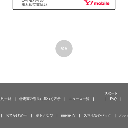
出）
表者、商号又はその他会員の情報に変更が生じたときには、速やかに運営元に通知
の利用）
会時に運営元に提出した会員の情報並びに本サービスの利用状況等の情報（以下「
下の各号のいずれかに該当する場合において利用または第三者に提供することがあ
し予め同意するものとする。
戻る
スの運営に必要な場合。
が会員に対して、個別サービスの追加・変更の案内又は緊急連絡のため、本規約第３
方法により通知を行う場合。
ビスの提供元から会員情報の開示を求められた場合。
が本サービスの利用動向を調査し、特定個人の識別が不可能な形式に加工した上で、
、又は第三者に提供する場合。
がその取扱商品・個別サービスの情報について郵便、電子メール、ファクシミリ、電
又は案内する場合。
サポート
ビスの提供のために必要な範囲で、個別サービスの提供元に提供する場合。
規約一覧
|
特定商取引法に基づく表示
|
ニュース一覧
|
|
FAQ
|
定に基づき、利用又は提供する場合。
元が会員情報を、以下のとおり共同利用することにつき、予め同意するものとする
個人データの項目
|
おでかけWi-Fi
|
割トクなび
|
mieru-TV
|
スマホ安心パック
|
ハッピ
情報、商品の購入履歴、個別サービスの申し込み履歴、支払方法及び支払状況
利用する者の範囲