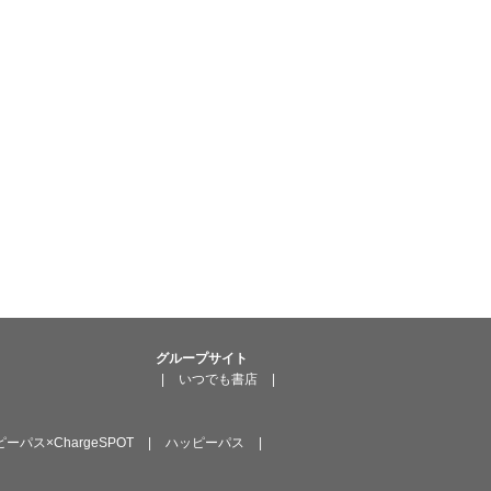
しなければならな
会員情報」とい
るものとし、会員
条（通知の方法）
その分析結果を自
話若しくは訪問に
グループサイト
|
いつでも書店
|
。
ーパス×ChargeSPOT
|
ハッピーパス
|