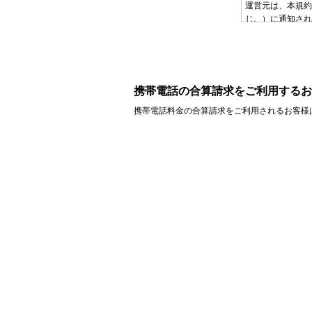
運営元は、本規約
じ。）に通知され
第３条（通知の方
本規約にかかる事
http://zi
携帯電話の合算請求をご利用するお
第二章 会員
携帯電話料金の合算請求をご利用されるお客様
第４条（会員）
運営元が指定
づく運営元と
前項に定める
とする。
第５条（ID及び
会員は、運営
のとする。
運営元は、本
ないものとす
運営元は、本
知することが