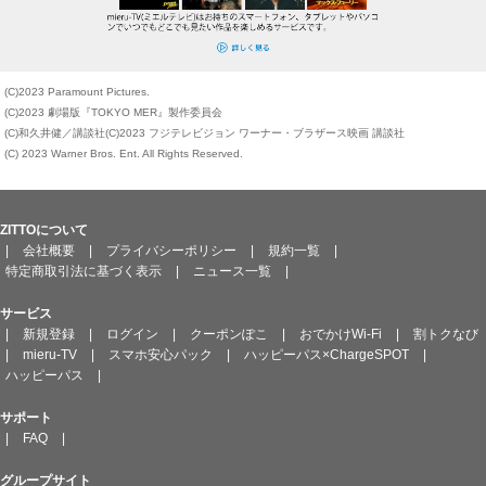
(C)2023 Paramount Pictures.
(C)2023 劇場版『TOKYO MER』製作委員会
(C)和久井健／講談社(C)2023 フジテレビジョン ワーナー・ブラザース映画 講談社
(C) 2023 Warner Bros. Ent. All Rights Reserved.
ZITTOについて
|
会社概要
|
プライバシーポリシー
|
規約一覧
|
特定商取引法に基づく表示
|
ニュース一覧
|
サービス
|
新規登録
|
ログイン
|
クーポンぽこ
|
おでかけWi-Fi
|
割トクなび
|
mieru-TV
|
スマホ安心パック
|
ハッピーパス×ChargeSPOT
|
ハッピーパス
|
サポート
|
FAQ
|
グループサイト