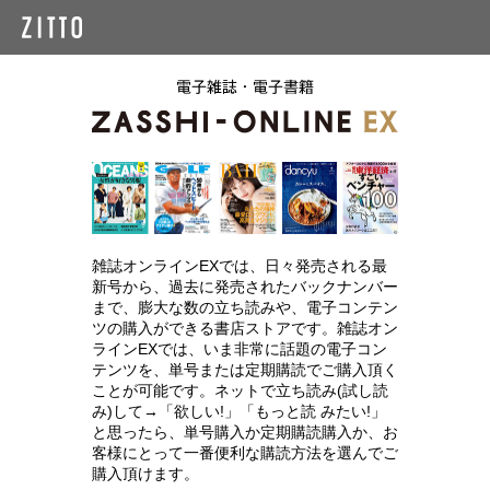
雑誌オンラインEXでは、日々発売される最
新号から、過去に発売されたバックナンバー
まで、膨大な数の立ち読みや、電子コンテン
ツの購入ができる書店ストアです。雑誌オン
ラインEXでは、いま非常に話題の電子コン
テンツを、単号または定期購読でご購入頂く
ことが可能です。ネットで立ち読み(試し読
み)して→「欲しい!」「もっと読 みたい!」
と思ったら、単号購入か定期購読購入か、お
客様にとって一番便利な購読方法を選んでご
購入頂けます。